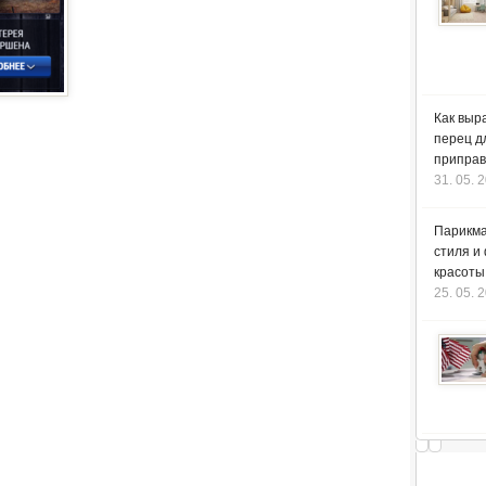
Как выр
перец д
приправ
31. 05. 
Парикма
стиля и
красоты
25. 05. 