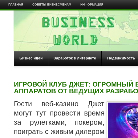
ГЛАВНАЯ
СОВЕТЫ БИЗНЕСМЕНАМ
ИНФОРМАЦИЯ
Бизнес идеи
Заработок в Интернете
Недвижимость
ИГРОВОЙ КЛУБ ДЖЕТ: ОГРОМНЫЙ 
АППАРАТОВ ОТ ВЕДУЩИХ РАЗРАБ
Гости веб-казино Джет
могут тут провести время
за рулетками, покером,
поиграть с живым дилером