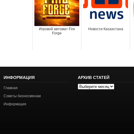
Игровой автомат Fire
Новости Казахстана
Forge
ИНФОРМАЦИЯ
АРХИВ СТАТЕЙ
Архив
Главная
статей
Советы бизнесменам
Информация