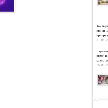
Как выр
перец д
приправ
31. 05. 
Парикма
стиля и
красоты
25. 05. 