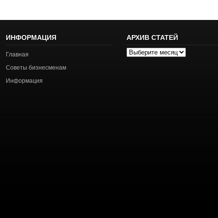
ИНФОРМАЦИЯ
АРХИВ СТАТЕЙ
Архив
Главная
статей
Советы бизнесменам
Информация