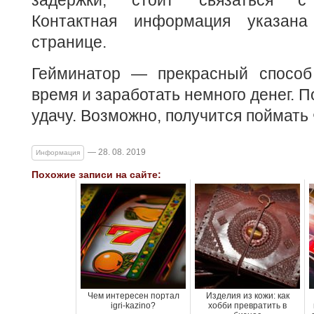
Контактная информация указан
странице.
Гейминатор — прекрасный способ
время и заработать немного денег. 
удачу. Возможно, получится поймать 
— 28. 08. 2019
Информация
Похожие записи на сайте:
Чем интересен портал
Изделия из кожи: как
igri-kazino?
хобби превратить в