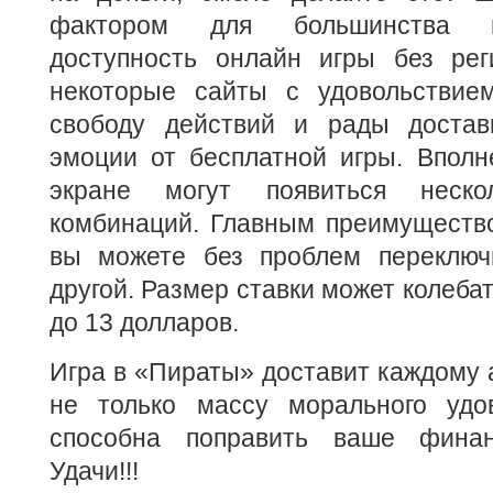
фактором для большинства и
доступность онлайн игры без рег
некоторые сайты с удовольствие
свободу действий и рады достав
эмоции от бесплатной игры. Вполн
экране могут появиться неско
комбинаций. Главным преимущество
вы можете без проблем переключ
другой. Размер ставки может колебат
до 13 долларов.
Игра в «Пираты» доставит каждому 
не только массу морального удо
способна поправить ваше финан
Удачи!!!