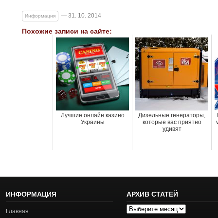
— 31. 10. 2014
Информация
Похожие записи на сайте:
Лучшие онлайн казино
Дизельные генераторы,
Украины
которые вас приятно
удивят
ИНФОРМАЦИЯ
АРХИВ СТАТЕЙ
Архив
Главная
статей