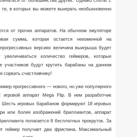
тличаться от большинства других. Однако слоты с
 те, в которых вы можете выиграть необыкновенно
тся от прочих аппаратов. На обычном эмуляторе
овая сумма, которая остается неизменной на
а прогрессивных версиях величина выигрыша будет
 увеличиваться количество геймеров, которые
е участников будут крутить барабаны на данном
я сорвать счастливчику!
ример прогрессивного — нового, но уже популярного
: игровой аппарат Mega Flip. В нем разработчик
е. Шесть игровых барабанов формируют 18 игровых
три или более изображений бриллиантов, аппарат
бриллианта полагается 8 бесплатных прокруток. За
т геймер получает два фриспина. Максимальный