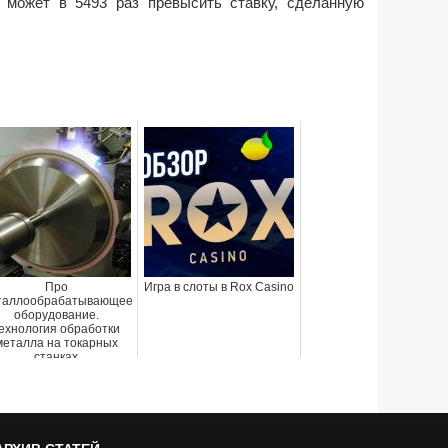
 может в 5493 раз превысить ставку, сделанную
Про
Игра в слоты в Rox Casino
таллообрабатывающее
оборудование.
ехнология обработки
металла на токарных
станках