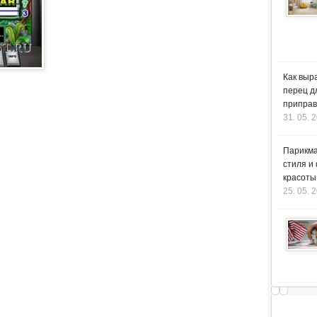
Как выр
перец д
приправ
31. 05. 
Парикма
стиля и
красоты
25. 05. 