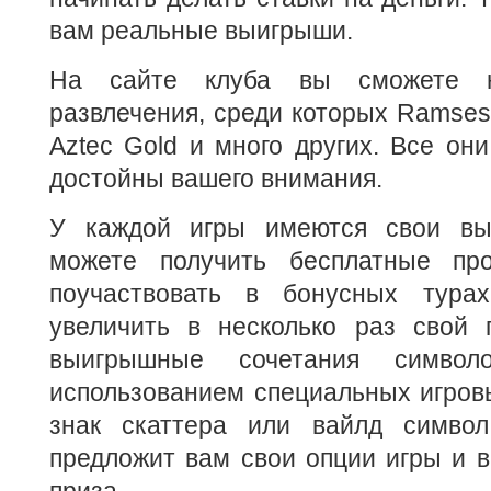
вам реальные выигрыши.
На сайте клуба вы сможете н
развлечения, среди которых Ramses I
Aztec Gold и много других. Все он
достойны вашего внимания.
У каждой игры имеются свои вы
можете получить бесплатные про
поучаствовать в бонусных тура
увеличить в несколько раз свой 
выигрышные сочетания симво
использованием специальных игровы
знак скаттера или вайлд символ
предложит вам свои опции игры и 