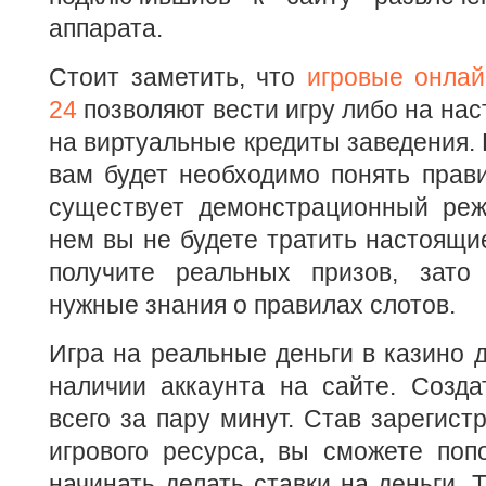
аппарата.
Стоит заметить, что
игровые онлай
24
позволяют вести игру либо на на
на виртуальные кредиты заведения. 
вам будет необходимо понять прави
существует демонстрационный реж
нем вы не будете тратить настоящие
получите реальных призов, зато
нужные знания о правилах слотов.
Игра на реальные деньги в казино д
наличии аккаунта на сайте. Созда
всего за пару минут. Став зарегис
игрового ресурса, вы сможете поп
начинать делать ставки на деньги. 