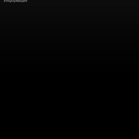
Информация