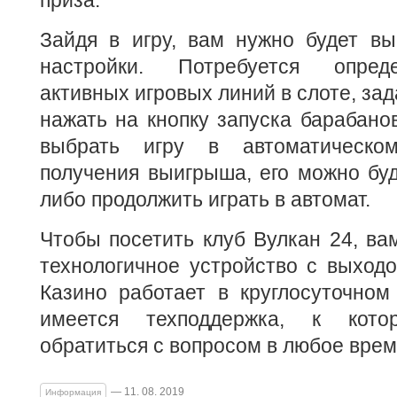
приза.
Зайдя в игру, вам нужно будет вы
настройки. Потребуется опред
активных игровых линий в слоте, зад
нажать на кнопку запуска барабано
выбрать игру в автоматическо
получения выигрыша, его можно буд
либо продолжить играть в автомат.
Чтобы посетить клуб Вулкан 24, ва
технологичное устройство с выходо
Казино работает в круглосуточном
имеется техподдержка, к кот
обратиться с вопросом в любое врем
— 11. 08. 2019
Информация