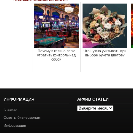
Почему в казино легко
Что нужно учитывать при
утратить контроль над
выборе букета цветов?
собой
ИНФОРМАЦИЯ
АРХИВ СТАТЕЙ
Архив
Главная
статей
Советы бизнесменам
Информация