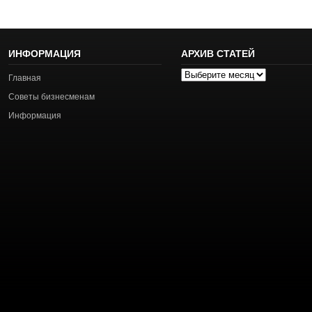
ИНФОРМАЦИЯ
АРХИВ СТАТЕЙ
Архив
Главная
статей
Советы бизнесменам
Информация