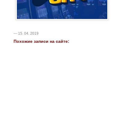
— 15. 04. 2019
Похожие записи на сайте: