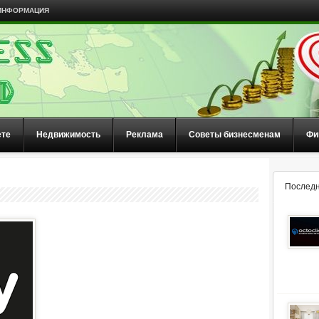
ИНФОРМАЦИЯ
ете
Недвижимость
Реклама
Советы бизнесменам
Фи
Последн