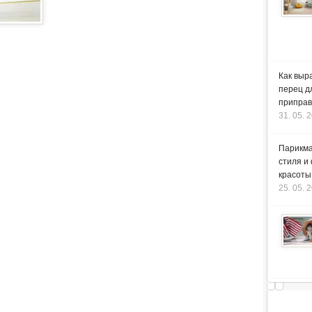
Как выр
перец д
приправ
31. 05. 
Парикма
стиля и
красоты
25. 05. 