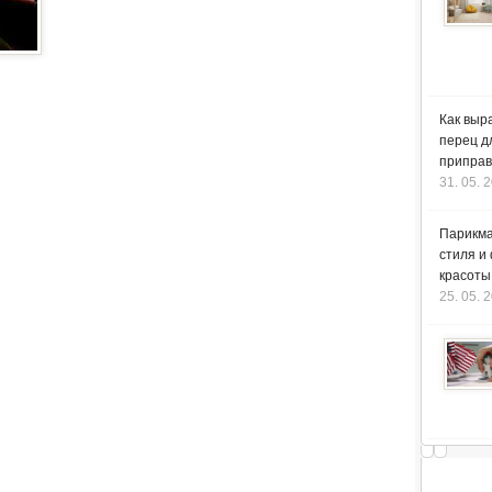
Как выр
перец д
приправ
31. 05. 
Парикма
стиля и
красоты
25. 05. 