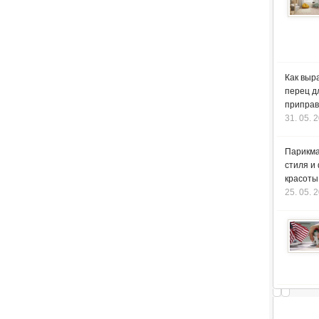
Как выр
перец д
приправ
31. 05. 
Парикма
стиля и
красоты
25. 05. 