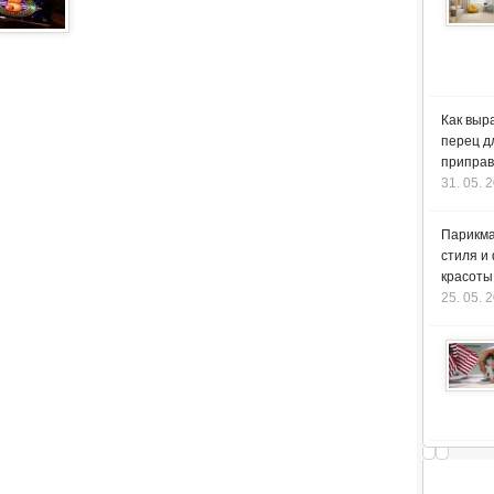
Как выр
перец д
приправ
31. 05. 
Парикма
стиля и
красоты
25. 05. 