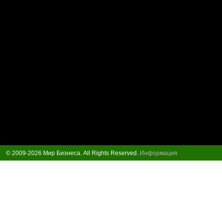
© 2009-2026 Мир Бизнеса. All Rights Reserved.
Информация