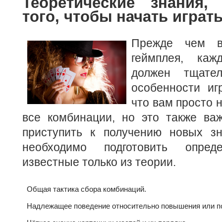
Теоретические знания
того, чтобы начать играт
Прежде чем в
геймплея, ка
должен тщате
особенности иг
что вам просто 
все комбинации, но это также важ
приступить к получению новых зн
необходимо подготовить опред
известные только из теории.
Общая тактика сбора комбинаций.
Надлежащее поведение относительно повышения или п