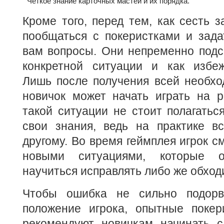
Чёткое знание карточных мастей и их порядка.
Кроме того, перед тем, как сесть з
пообщаться с покеристками и зада
вам вопросы. Они непременно подск
конкретной ситуации и как избеж
Лишь после получения всей необх
новичок может начать играть на р
такой ситуации не стоит полагатьс
свои знания, ведь на практике в
другому. Во время геймплея игрок с
новыми ситуациями, которые 
научиться исправлять либо же обход
Чтобы ошибка не сильно подорв
положение игрока, опытные покер
рекомендуют новичкам начинать 