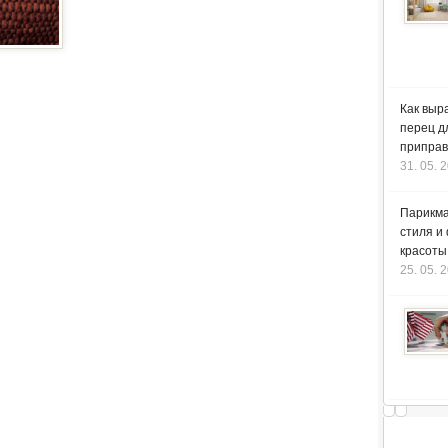
Как выр
перец д
приправ
31. 05. 
Парикма
стиля и
красоты
25. 05. 