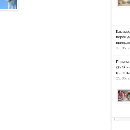
Как выр
перец д
приправ
31. 05. 
Парикма
стиля и
красоты
25. 05. 