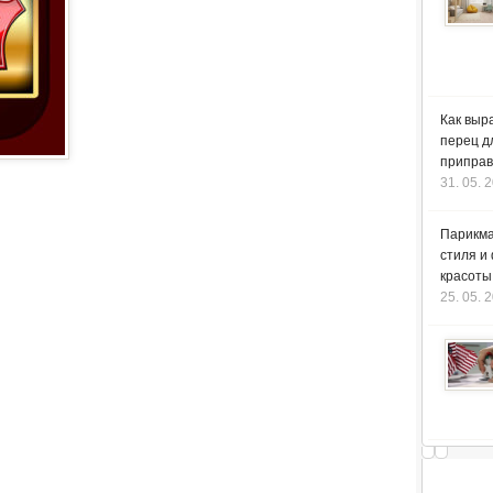
Как выр
перец д
приправ
31. 05. 
Парикма
стиля и
красоты
25. 05. 