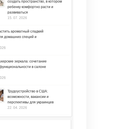
создать пространство, в котором
ребенку комфортно расти и
развиваться
15. 07. 2026
астить ароматный сладкий
ля домашних специй и
2026
херские зеркала: сочетание
 функциональности в салоне
2026
Трудоустройство в США:
возможности, вакансии и
перспективы для украинцев
22. 04. 2026