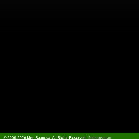
© 2009-2026 Мир Бизнеса. All Rights Reserved.
Информация