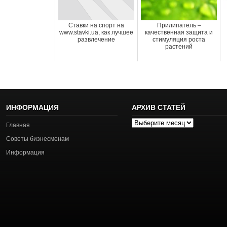
Ставки на спорт на
Прилипатель –
www.stavki.ua, как лучшее
качественная защита и
развлечение
стимуляция роста
растений
ИНФОРМАЦИЯ
АРХИВ СТАТЕЙ
Архив
Главная
статей
Советы бизнесменам
Информация