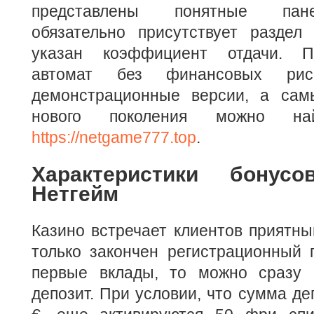
представлены понятные пане
обязательно присутствует разде
указан коэффициент отдачи. П
автомат без финансовых рис
демонстрационные версии, а сам
нового поколения можно н
https://netgame777.top
.
Характеристики бонус
Нетгейм
Казино встречает клиентов приятны
только закончен регистрационный 
первые вклады, то можно сразу 
депозит. При условии, что сумма де