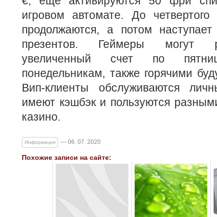
€, еще активируются 50 фри спи
игровом автомате. До четвертого
продолжаются, а потом наступает
презентов. Геймеры могут р
увеличенный счет по пятн
понедельникам, также горячими буд
Вип-клиенты обслуживаются личн
имеют кэшбэк и пользуются разным
казино.
— 06. 07. 2020
Информация
Похожие записи на сайте: