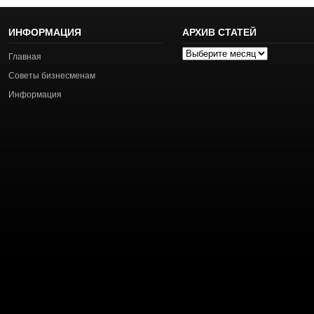
ИНФОРМАЦИЯ
АРХИВ СТАТЕЙ
Архив
Главная
статей
Советы бизнесменам
Информация