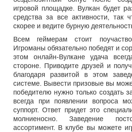
игровой площадке. Вулкан будет ра
средства за все активности, так 
скорее и ведите бурную деятельност
Всем геймерам стоит поучаство
Игроманы обязательно победят и сор
этом онлайн-Вулкане удача всег
стороне. Приводите друзей и получ
благодаря развитой в этом заве
системе. Вывести призовые вы может
победителю нужно только создать за
всегда при появлении вопроса мо
суппорт. Ответ придет это специал
молниеносно. Заведение пост
ассортимент. В клубе вы можете игр