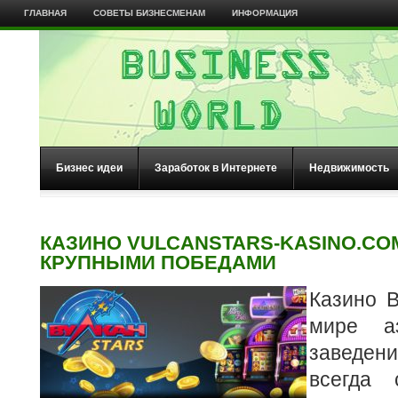
ГЛАВНАЯ
СОВЕТЫ БИЗНЕСМЕНАМ
ИНФОРМАЦИЯ
Бизнес идеи
Заработок в Интернете
Недвижимость
КАЗИНО VULCANSTARS-KASINO.CO
КРУПНЫМИ ПОБЕДАМИ
Казино 
мире а
заведени
всегда 