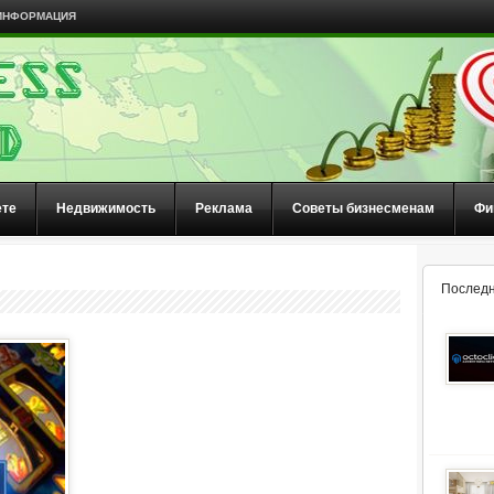
ИНФОРМАЦИЯ
ете
Недвижимость
Реклама
Советы бизнесменам
Фи
Последн