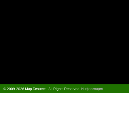
© 2009-2026 Мир Бизнеса. All Rights Reserved.
Информация