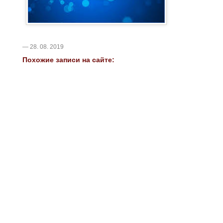
— 28. 08. 2019
Похожие записи на сайте: