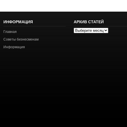
ИНФОРМАЦИЯ
АРХИВ СТАТЕЙ
Архив
Главная
статей
Советы бизнесменам
Информация