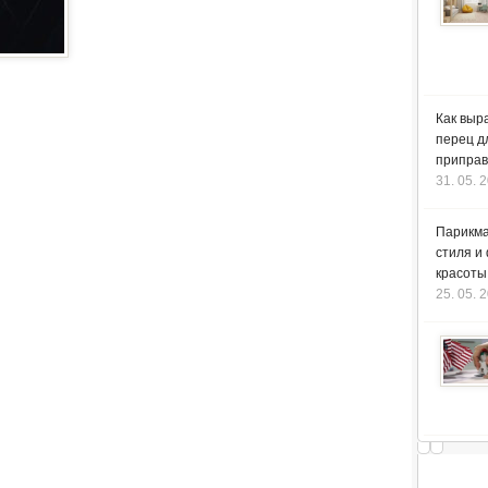
Как выр
перец д
приправ
31. 05. 
Парикма
стиля и
красоты
25. 05. 