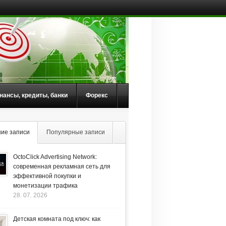
нансы, кредиты, банки
Форекс
ие записи
Популярные записи
OctoClick Advertising Network:
современная рекламная сеть для
эффективной покупки и
монетизации трафика
28. 07. 2026
Детская комната под ключ: как