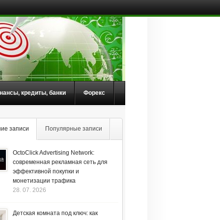
нансы, кредиты, банки
Форекс
ие записи
Популярные записи
OctoClick Advertising Network:
современная рекламная сеть для
эффективной покупки и
монетизации трафика
28. 07. 2026
Детская комната под ключ: как