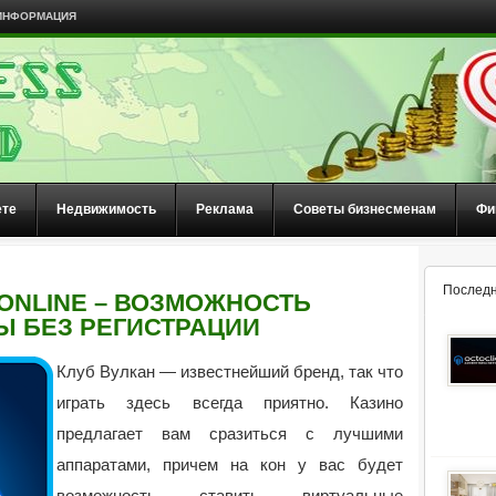
ИНФОРМАЦИЯ
ете
Недвижимость
Реклама
Советы бизнесменам
Фи
Последн
.ONLINE – ВОЗМОЖНОСТЬ
Ы БЕЗ РЕГИСТРАЦИИ
Клуб Вулкан — известнейший бренд, так что
играть здесь всегда приятно. Казино
предлагает вам сразиться с лучшими
аппаратами, причем на кон у вас будет
возможность ставить виртуальные