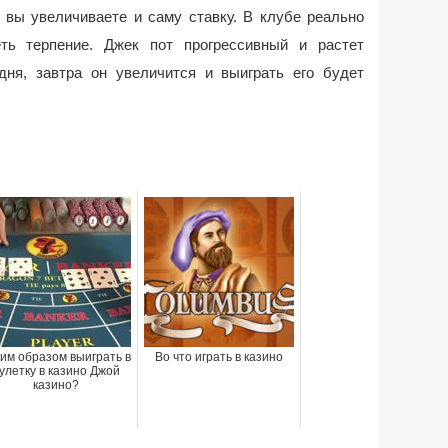
 вы увеличиваете и саму ставку. В клубе реально
ть терпение. Джек пот прогрессивный и растет
дня, завтра он увеличится и выиграть его будет
им образом выиграть в
Во что играть в казино
улетку в казино Джой
казино?