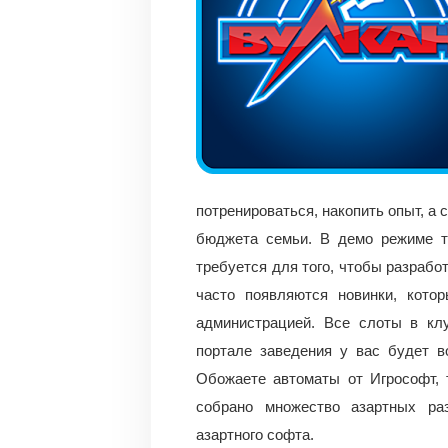
потренироваться, накопить опыт, а 
бюджета семьи. В демо режиме та
требуется для того, чтобы разработ
часто появляются новинки, кото
администрацией. Все слоты в кл
портале заведения у вас будет в
Обожаете автоматы от Игрософт, 
собрано множество азартных раз
азартного софта.