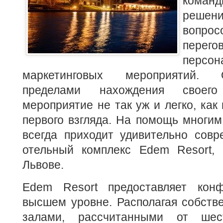
коман
реш
вопро
перег
персо
маркетинговых мероприятий. 
пределами нахождения своег
мероприятие не так уж и легко, как
первого взгляда. На помощь многи
всегда приходит удивительно сов
отельный комплекс Еdem Resort,
Львове.
Еdem Resort предоставляет кон
высшем уровне. Располагая собств
залами, рассчитанными от шес