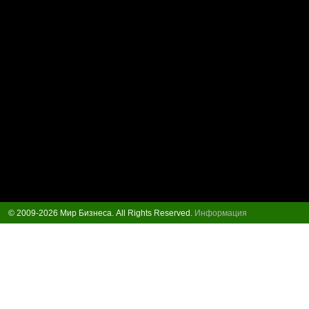
© 2009-2026 Мир Бизнеса. All Rights Reserved.
Информация