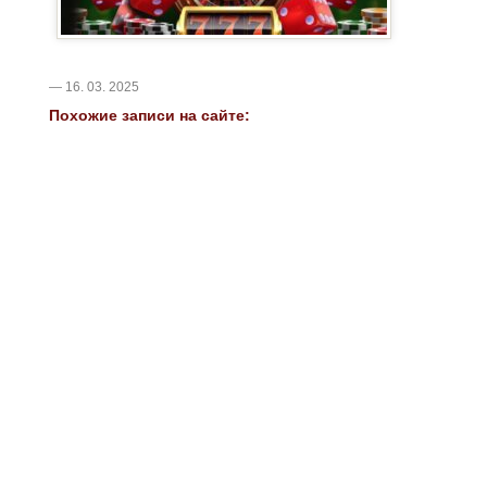
— 16. 03. 2025
Похожие записи на сайте: