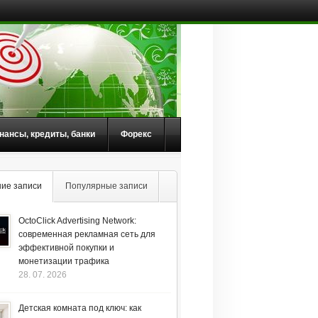
нансы, кредиты, банки
Форекс
ие записи
Популярные записи
OctoClick Advertising Network:
современная рекламная сеть для
эффективной покупки и
монетизации трафика
28. 07. 2026
Детская комната под ключ: как