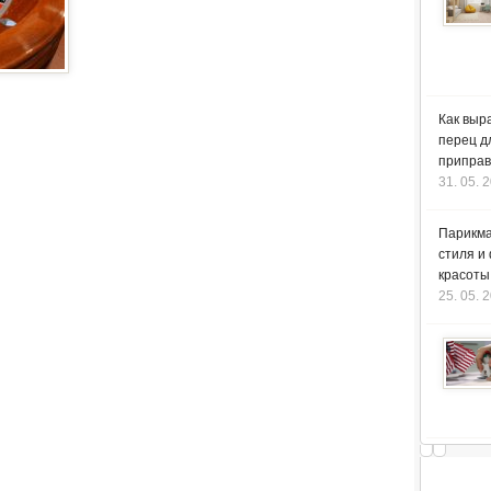
Как выр
перец д
приправ
31. 05. 
Парикма
стиля и
красоты
25. 05. 