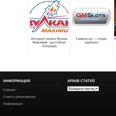
Интернет казино Вулкан
Гаминатор — только
А
Максимум - достойная
оригинал
площадка
ИНФОРМАЦИЯ
АРХИВ СТАТЕЙ
Архив
Главная
статей
Советы бизнесменам
Информация