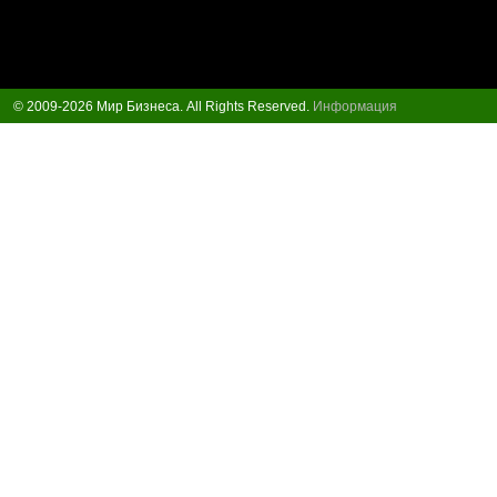
© 2009-2026 Мир Бизнеса. All Rights Reserved.
Информация