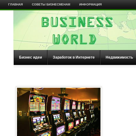
ГЛАВНАЯ
СОВЕТЫ БИЗНЕСМЕНАМ
ИНФОРМАЦИЯ
Бизнес идеи
Заработок в Интернете
Недвижимость