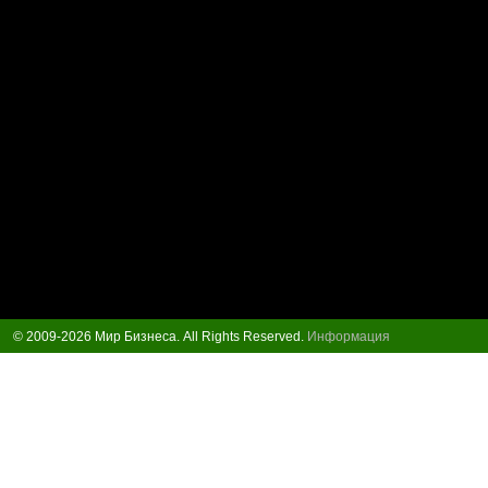
© 2009-2026 Мир Бизнеса. All Rights Reserved.
Информация