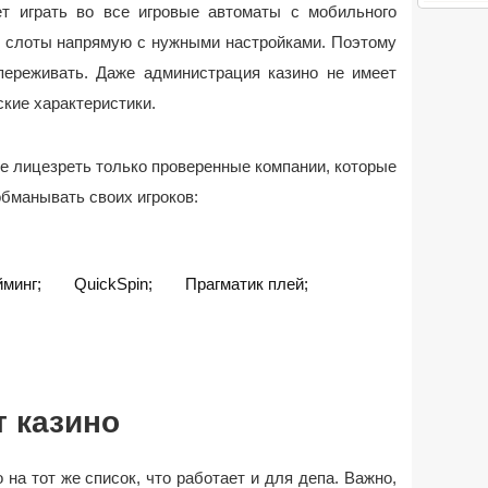
т играть во все игровые автоматы с мобильного
т слоты напрямую с нужными настройками. Поэтому
переживать. Даже администрация казино не имеет
кие характеристики.
е лицезреть только проверенные компании, которые
обманывать своих игроков:
минг;
QuickSpin;
Прагматик плей;
т казино
на тот же список, что работает и для депа. Важно,