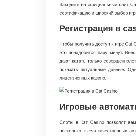
Заходите на официальный сайт Ca
сертификацию и широкий выбор игр
Регистрация в cas
Чтобы получить доступ к игре Cat 
это понадобится пару минут. Вне
дают катать только совершеннолет
показать актуальные данные. Од
лицензионных казино.
Игровые автоматы
Слоты в Кэт Casino позволят вам
несколько тысяч качественных ав