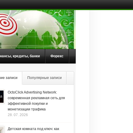
нансы, кредиты, банки
Форекс
ие записи
Популярные записи
OctoClick Advertising Network:
современная рекламная сеть для
эффективной покупки и
монетизации трафика
28. 07. 2026
Детская комната под ключ: как