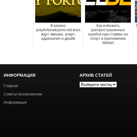
В казино
Как избежать
playfortunakazino.net всех
распространенных
ждут эмоции, азарт,
ошибок при ставках на
адреналин и драйв
спорт в приложении
Melbet
ИНФОРМАЦИЯ
АРХИВ СТАТЕЙ
Архив
Главная
статей
Советы бизнесменам
Информация