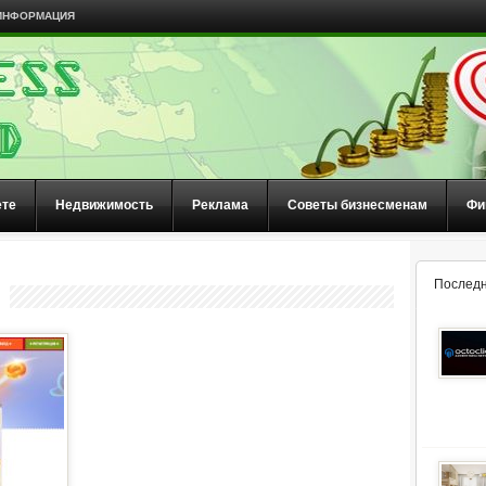
ИНФОРМАЦИЯ
ете
Недвижимость
Реклама
Советы бизнесменам
Фи
Последн