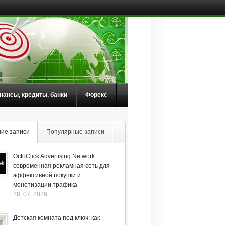
нансы, кредиты, банки
Форекс
ие записи
Популярные записи
OctoClick Advertising Network:
современная рекламная сеть для
эффективной покупки и
монетизации трафика
28. 07. 2026
Детская комната под ключ: как