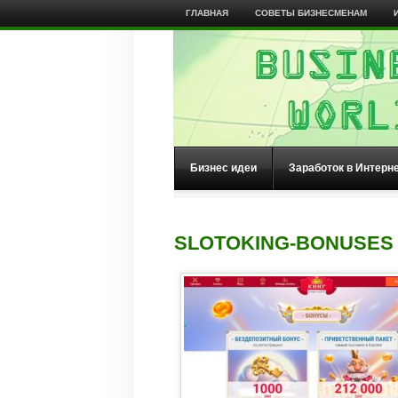
ГЛАВНАЯ
СОВЕТЫ БИЗНЕСМЕНАМ
Бизнес идеи
Заработок в Интерн
SLOTOKING-BONUSES