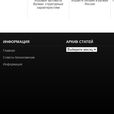
Игровые автоматы
Играйте онлайн в Вулкан
Вулкан: структурные
Россия
характеристики
ИНФОРМАЦИЯ
АРХИВ СТАТЕЙ
Архив
Главная
статей
Советы бизнесменам
Информация