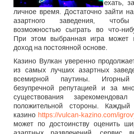
ехать, з
личное время.
Достаточно зайти на
азартного заведения, чтобы 
возможностью сыграть во что-нибу
При этом выбранная игра может 
доход на постоянной основе.
Казино Вулкан уверенно продолжае
из самых лучших азартных завед
всемирной паутины. Игорный
безупречной репутацией и за мн
существования зарекомендова
положительной стороны. Каждый 
казино
https://vulcan-kazino.com/igrov
может по достоинству оценить ши
азартных развлечений, сервис в