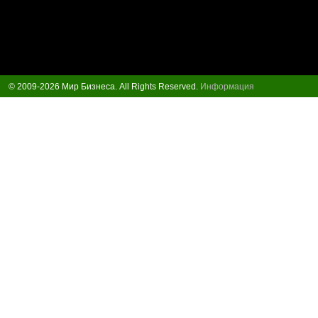
© 2009-2026 Мир Бизнеса. All Rights Reserved.
Информация