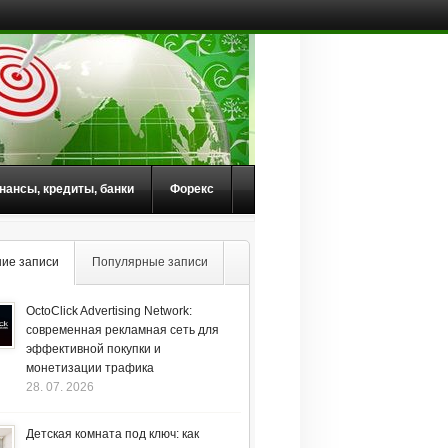
нансы, кредиты, банки
Форекс
ие записи
Популярные записи
OctoClick Advertising Network:
современная рекламная сеть для
эффективной покупки и
монетизации трафика
28. 07. 2026
Детская комната под ключ: как