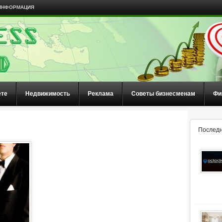
ИНФОРМАЦИЯ
ете
Недвижимость
Реклама
Советы бизнесменам
Фи
Последн