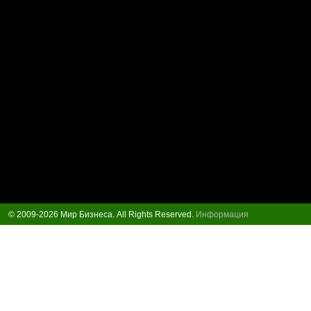
© 2009-2026 Мир Бизнеса. All Rights Reserved.
Информация