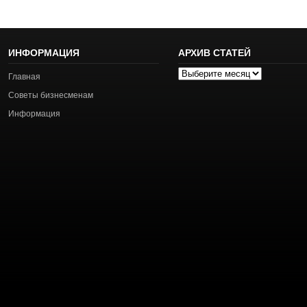
ИНФОРМАЦИЯ
АРХИВ СТАТЕЙ
Архив
Главная
статей
Советы бизнесменам
Информация