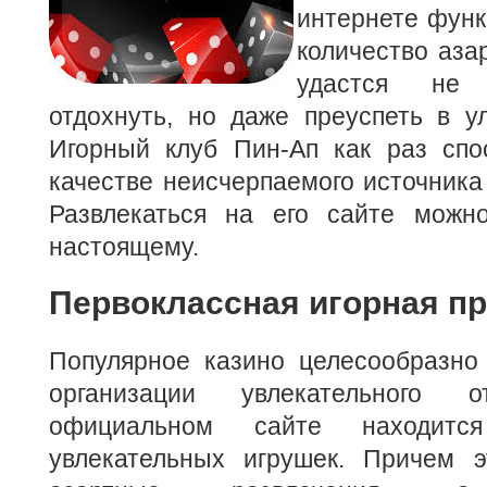
интернете фун
количество аза
удастся не 
отдохнуть, но даже преуспеть в у
Игорный клуб Пин-Ап как раз спо
качестве неисчерпаемого источника
Развлекаться на его сайте можн
настоящему.
Первоклассная игорная п
Популярное казино целесообразно
организации увлекательного
официальном сайте находитс
увлекательных игрушек. Причем 