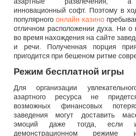
азартные развлечения, а 
инновационный софт. Поэтому в хо
популярного
онлайн казино
пребываю
отличном расположении духа. Ни о
во время нахождения на сайте завед
и речи. Полученная порция прия
пригодится при бешеном ритме совр
Режим бесплатной игры
Для организации увлекательно
азартного ресурса не придетс
возможных финансовых потер
заведения могут доставить мас
эмоций даже тогда, если 
демонстрационном режиме и