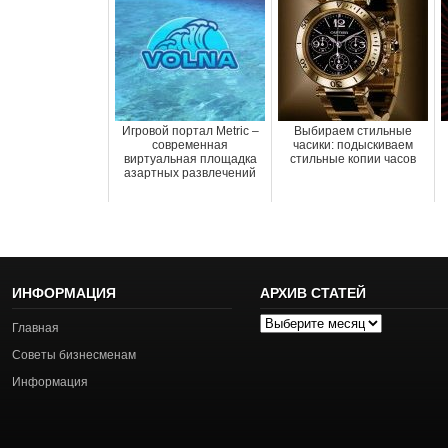
Игровой портал Metric –
Выбираем стильные
современная
часики: подыскиваем
виртуальная площадка
стильные копии часов
азартных развлечений
ИНФОРМАЦИЯ
АРХИВ СТАТЕЙ
Архив
Главная
статей
Советы бизнесменам
Информация