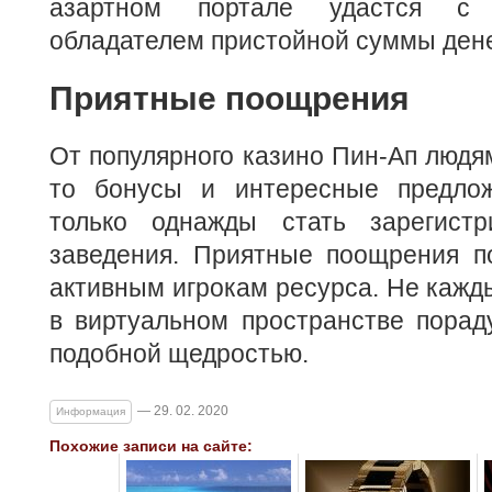
азартном портале удастся с 
обладателем пристойной суммы дене
Приятные поощрения
От популярного казино Пин-Ап людям
то бонусы и интересные предлож
только однажды стать зарегистр
заведения. Приятные поощрения п
активным игрокам ресурса. Не кажд
в виртуальном пространстве порад
подобной щедростью.
— 29. 02. 2020
Информация
Похожие записи на сайте: