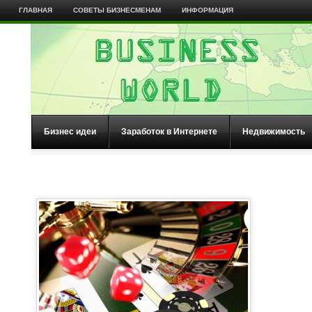
ГЛАВНАЯ
СОВЕТЫ БИЗНЕСМЕНАМ
ИНФОРМАЦИЯ
Бизнес идеи
Заработок в Интернете
Недвижимость