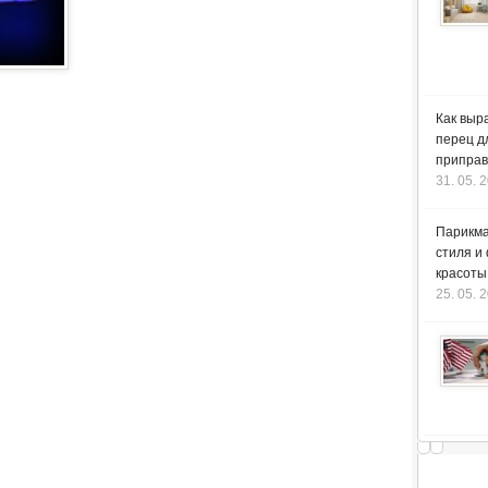
Как выр
перец д
приправ
31. 05. 
Парикма
стиля и
красоты
25. 05. 