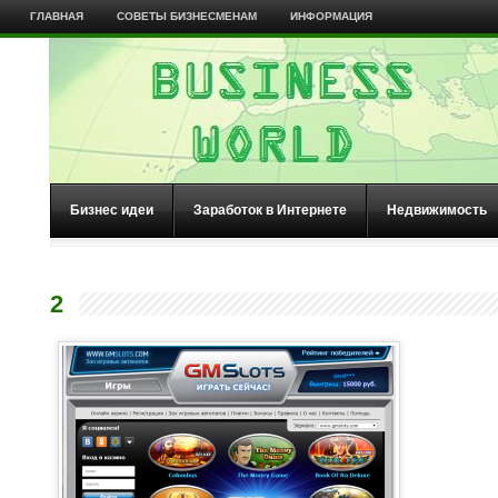
ГЛАВНАЯ
СОВЕТЫ БИЗНЕСМЕНАМ
ИНФОРМАЦИЯ
Бизнес идеи
Заработок в Интернете
Недвижимость
2