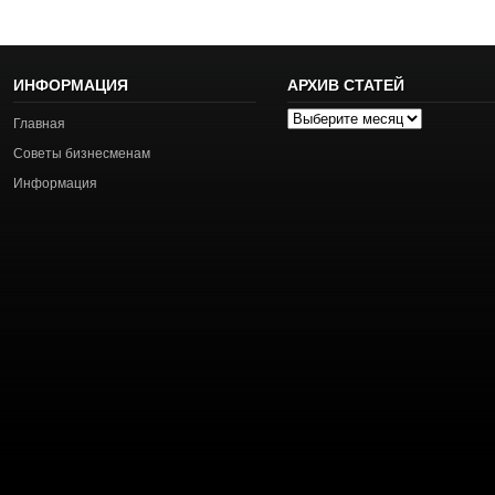
ИНФОРМАЦИЯ
АРХИВ СТАТЕЙ
Архив
Главная
статей
Советы бизнесменам
Информация