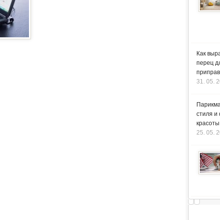
Как выр
перец д
приправ
31. 05. 
Парикма
стиля и
красоты
25. 05. 