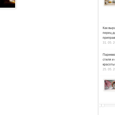
Как выр
перец д
приправ
31. 05. 
Парикма
стиля и
красоты
25. 05. 