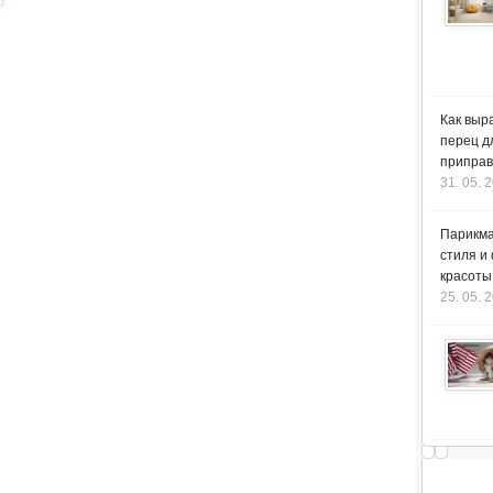
Как выр
перец д
приправ
31. 05. 
Парикма
стиля и
красоты
25. 05. 