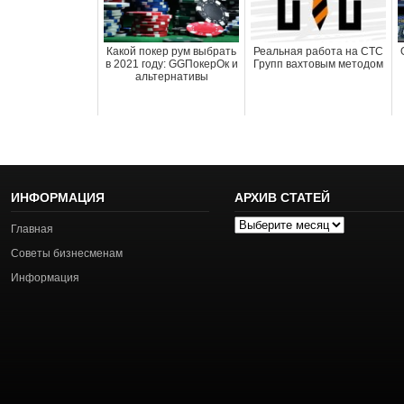
Какой покер рум выбрать
Реальная работа на СТС
в 2021 году: GGПокерОк и
Групп вахтовым методом
альтернативы
ИНФОРМАЦИЯ
АРХИВ СТАТЕЙ
Архив
Главная
статей
Советы бизнесменам
Информация